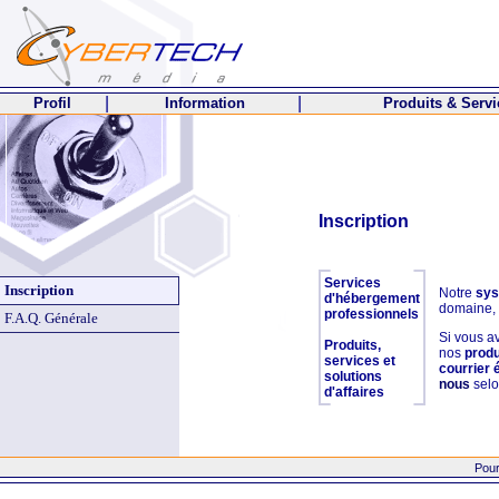
|
|
Profil
Information
Produits & Serv
Inscription
Services
Inscription
Notre
sys
d'hébergement
domaine, c
professionnels
F.A.Q. Générale
Si vous av
Produits,
nos
produ
services et
courrier 
solutions
nous
selo
d'affaires
Pour