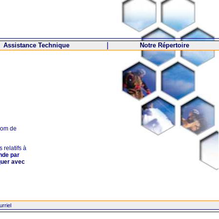
|
Assistance Technique
Notre Répertoire
nom de
 relatifs à
nde par
uer avec
rriel