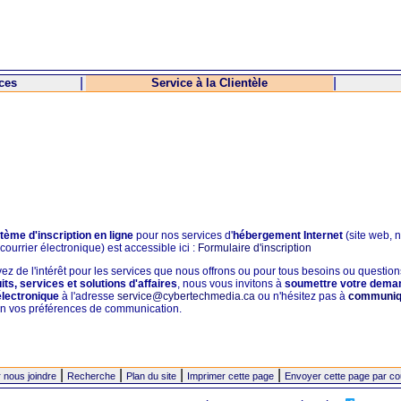
|
|
ices
Service à la Clientèle
tème d'inscription en ligne
pour nos services d'
hébergement Internet
(site web, 
ourrier électronique) est accessible ici :
Formulaire d'inscription
ez de l'intérêt pour les services que nous offrons ou pour tous besoins ou questions
its, services et solutions d'affaires
, nous vous invitons à
soumettre votre dema
électronique
à l'adresse
service@cybertechmedia.ca
ou n'hésitez pas à
communiq
n vos préférences de communication.
|
|
|
|
 nous joindre
Recherche
Plan du site
Imprimer cette page
Envoyer cette page par cou