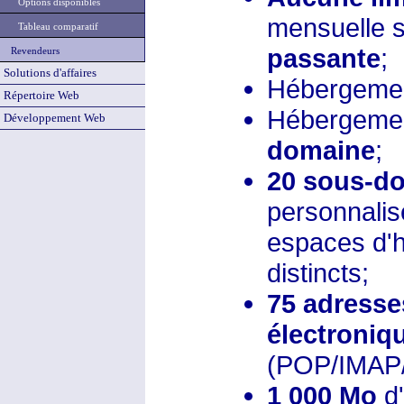
Options disponibles
mensuelle s
Tableau comparatif
passante
;
Revendeurs
Solutions d'affaires
Hébergeme
Répertoire Web
Hébergeme
Développement Web
domaine
;
20 sous-d
personnalis
espaces d'
distincts;
75 adresse
électroniq
(POP/IMAP
1 000 Mo
d