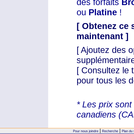
des forfaits
Br
ou
Platine
!
[ Obtenez ce 
maintenant ]
[ Ajoutez des o
supplémentaires
[ Consultez le 
pour tous les dé
* Les prix sont
canadiens (CA
|
|
Pour nous joindre
Recherche
Plan du 