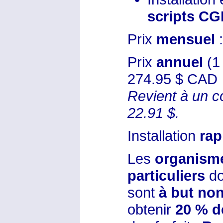
scripts CG
Prix
mensuel
:
Prix
annuel
(1
274.95 $ CAD
Revient à un c
22.91 $.
Installation
rap
Les
organism
particuliers
do
sont
à but non
obtenir
20 % d