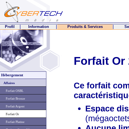
|
|
|
Profil
Information
Produits & Services
Ser
Forfait Or
Hébergement
Ce forfait co
Affaires
Forfait OSBL
caractéristiqu
Forfait Bronze
Espace di
Forfait Argent
Forfait Or
(mégaoctets
Forfait Platine
Aucune lim